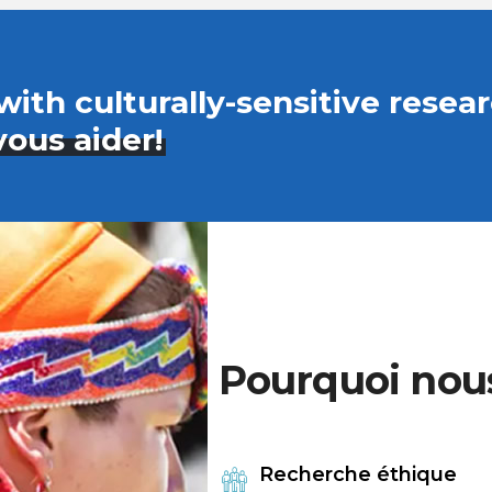
with culturally-sensitive resea
ous aider!
Pourquoi nous
Recherche éthique