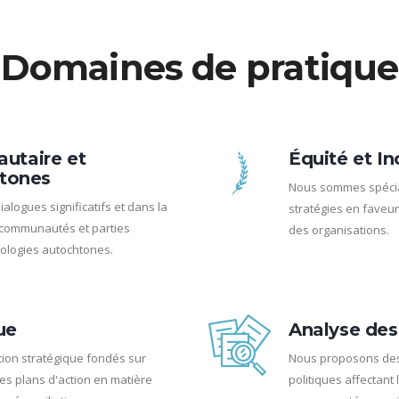
Domaines de pratique
taire et
Équité et In
tones
Nous sommes spécial
ialogues significatifs et dans la
stratégies en faveur 
 communautés et parties
des organisations.
logies autochtones.
ue
Analyse des
tion stratégique fondés sur
Nous proposons des
 les plans d'action en matière
politiques affectant