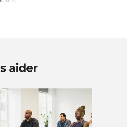
alisées.
 aider