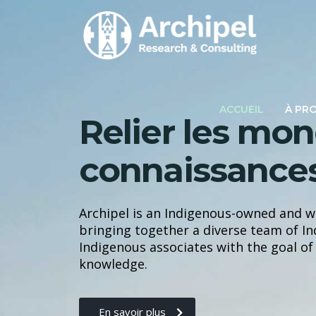
ACCUEIL
À PR
Relier les mo
connaissance
Archipel is an Indigenous-owned and
bringing together a diverse team of I
Indigenous associates with the goal of
knowledge.
En savoir plus