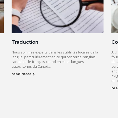
Traduction
Co
Nous sommes experts dans les subtilités locales de la
Arch
langue, particulièrement en ce qui concerne l'anglais
fou
canadien, le français canadien et les langues
de s
autochtones du Canada.
serv
ent
read more
exi
nous
re