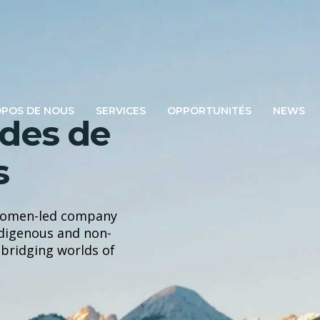
OPOS DE NOUS
SERVICES
OPPORTUNITÉS
NEWS
ndes de
s
 women-led company
ndigenous and non-
 bridging worlds of